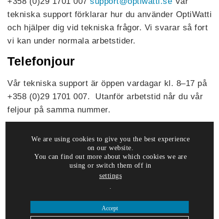
+358 (0)29 1701 007
support@optiwatti.se
Vår
tekniska support förklarar hur du använder OptiWatti
och hjälper dig vid tekniska frågor. Vi svarar så fort
vi kan under normala arbetstider.
Telefonjour
Vår tekniska support är öppen vardagar kl. 8–17 på
+358 (0)29 1701 007. Utanför arbetstid når du vår
feljour på samma nummer.
Adress
We are using cookies to give you the best experience
on our website.
OptiWatti Oy, Kolamiilunkuja 1, 01730 Vantaa,
You can find out more about which cookies we are
Finland
using or switch them off in
settings
.
Vill du veta mer om OptiWatti?
Accept
KONTAKTA OSS