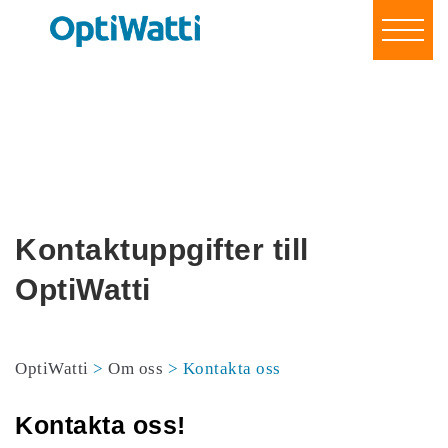
Spara energi & pengar
För företag & organisationer
För privatpersoner
Om oss
Referenser
Blogg
Kontakt
Kontaktuppgifter till
Bli vår partner!
Logga in
OptiWatti
OptiWatti
>
Om oss
>
Kontakta oss
Kontakta oss!