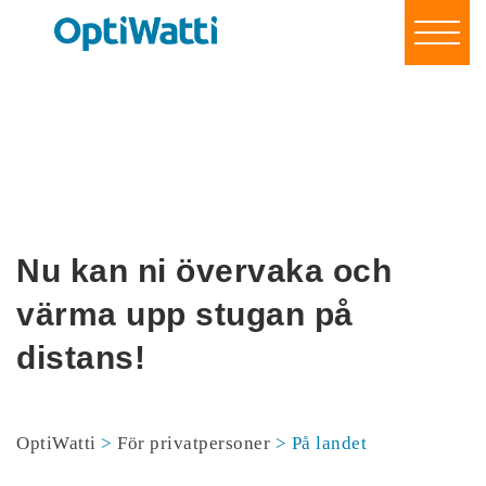
Spara energi & pengar
För företag & organisationer
För privatpersoner
Om oss
Referenser
Blogg
Kontakt
Nu kan ni övervaka och
Bli vår partner!
Logga in
värma upp stugan på
distans!
OptiWatti
>
För privatpersoner
>
På landet