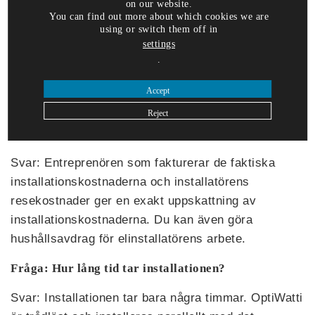
on our website.
vattendriven element-, golv-, tak- eller
You can find out more about which cookies we are
fönstervärme. Det kan dessutom styra
using or switch them off in
settings
luftvärmepumpar, varmvattenberedare och bilvärme
.
och övervaka vattenläckage. OptiWatti kan
användas med alla märken och typer av
Accept
uppvärmningsanordningar.
Reject
Fråga: Vad kostar installationen?
Svar: Entreprenören som fakturerar de faktiska
installationskostnaderna och installatörens
resekostnader ger en exakt uppskattning av
installationskostnaderna. Du kan även göra
hushållsavdrag för elinstallatörens arbete.
Fråga: Hur lång tid tar installationen?
Svar: Installationen tar bara några timmar. OptiWatti