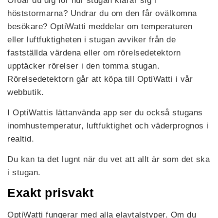
Oroar du dig för hur stugan klarar sig i
höststormarna? Undrar du om den får ovälkomna
besökare? OptiWatti meddelar om temperaturen
eller luftfuktigheten i stugan avviker från de
fastställda värdena eller om rörelsedetektorn
upptäcker rörelser i den tomma stugan.
Rörelsedetektorn går att köpa till OptiWatti i vår
webbutik.
I OptiWattis lättanvända app ser du också stugans
inomhustemperatur, luftfuktighet och väderprognos i
realtid.
Du kan ta det lugnt när du vet att allt är som det ska
i stugan.
Exakt prisvakt
OptiWatti fungerar med alla elavtalstyper. Om du