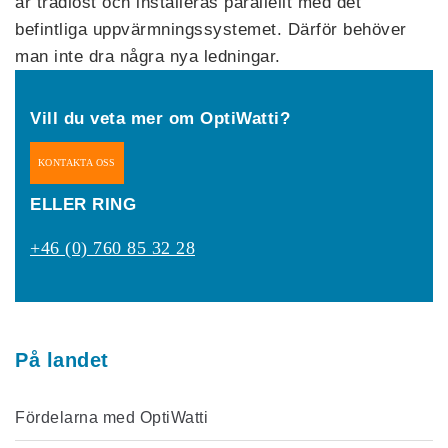
är trådlöst och installeras parallellt med det
befintliga uppvärmningssystemet. Därför behöver
man inte dra några nya ledningar.
Vill du veta mer om OptiWatti?
KONTAKTA OSS
ELLER RING
+46 (0) 760 85 32 28
På landet
Fördelarna med OptiWatti