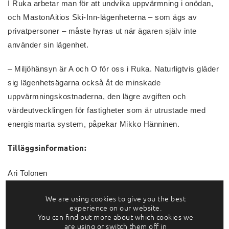
I Ruka arbetar man för att undvika uppvärmning i onödan,
och MastonAitios Ski-Inn-lägenheterna – som ägs av
privatpersoner – måste hyras ut när ägaren själv inte
använder sin lägenhet.
– Miljöhänsyn är A och O för oss i Ruka. Naturligtvis gläder
sig lägenhetsägarna också åt de minskade
uppvärmningskostnaderna, den lägre avgiften och
värdeutvecklingen för fastigheter som är utrustade med
energismarta system, påpekar Mikko Hänninen.
Tilläggsinformation:
Ari Tolonen
VD
We are using cookies to give you the best
OptiWatti Oy
experience on our website.
Tel: +358 44 044 1001
You can find out more about which cookies we
are using or switch them off in
ari.tolonen@optiwatti.fi