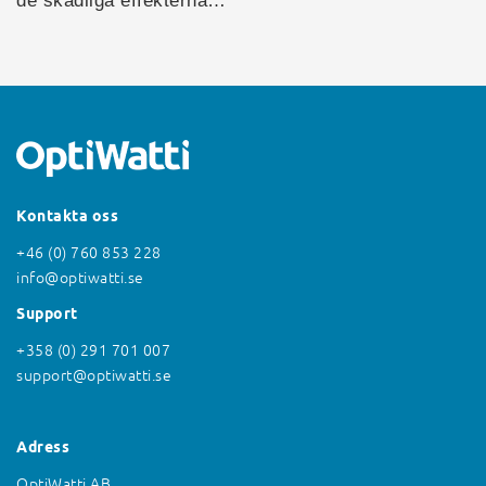
de skadliga effekterna…
Kontakta oss
+46 (0) 760 853 228
info@optiwatti.se
Support
+358 (0) 291 701 007
support@optiwatti.se
Adress
OptiWatti AB