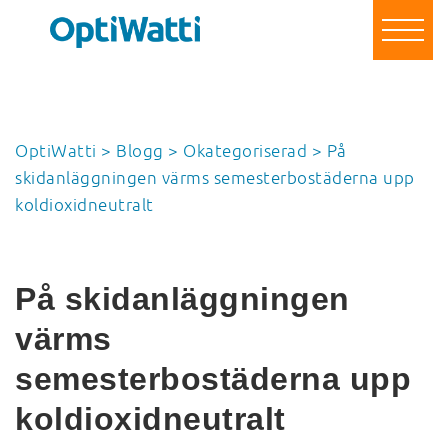
Spara energi & pengar
För företag & organisationer
För privatpersoner
Om oss
OptiWatti
>
Blogg
>
Okategoriserad
>
På
Referenser
skidanläggningen värms semesterbostäderna upp
Blogg
koldioxidneutralt
Kontakt
Bli vår partner!
Logga in
På skidanläggningen
värms
semesterbostäderna upp
koldioxidneutralt