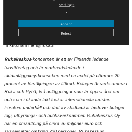
settings
.
Mikko Hänninen
Fastighetsförvaltare
Accept
Ski-Inn Hotels&Apartments Oy / Rukakeskus Oy
Reject
Puh: 0400 62 75 75
mikko.hanninen@ruka.fi
Rukakeskus
-koncernen är ett av Finlands ledande
turistföretag och är marknadsledande i
skidanläggningsbranschen med en andel på närmare 20
procent av försäljningen av liftkort. Bolagen är verksamma i
Ruka och Pyhä, två anläggningar som är öppna året om
och som i ökande takt lockar internationella turister.
Förutom underhåll och drift av skidbackar bedriver bolaget
logi, uthyrnings- och butiksverksamhet. Rukakeskus Oy
har en omsättning på cirka 26 miljoner euro och
sysselsätter omkring 200 personer. Rukakeskus