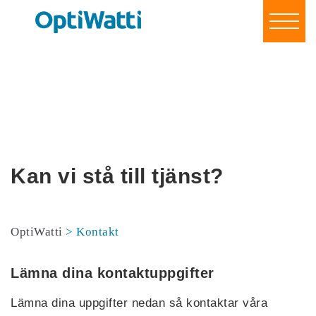
Spara energi & pengar
För företag & organisationer
För privatpersoner
Om oss
Referenser
Blogg
Kontakt
Kan vi stå till tjänst?
Bli vår partner!
Logga in
OptiWatti
>
Kontakt
Lämna dina kontaktuppgifter
Lämna dina uppgifter nedan så kontaktar våra