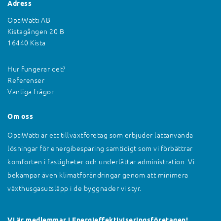
Adress
OptiWatti AB
Kistagången 20 B
16440 Kista
Hur fungerar det?
Referenser
Vanliga frågor
Om oss
OptiWatti är ett tillväxtföretag som erbjuder lättanvända
lösningar för energibesparing samtidigt som vi förbättrar
komforten i fastigheter och underlättar administration. Vi
bekämpar även klimatförändringar genom att minimera
växthusgasutsläpp i de byggnader vi styr.
Vi är medlemmar i Energieffektiviseringsföretagen!