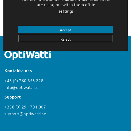
are using or switch them off in
Lyx mitt i den storslagna naturen är vad
settings
många turister önskar sig av en
.
semester…
Accept
Reject
Kontakta oss
+46 (0) 760 853 228
info@optiwatti.se
Support
+358 (0) 291 701 007
support@optiwatti.se