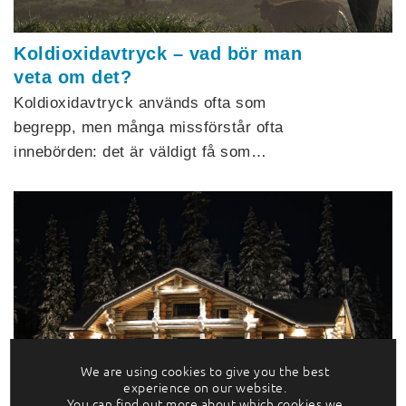
Koldioxidavtryck – vad bör man
veta om det?
Koldioxidavtryck används ofta som
begrepp, men många missförstår ofta
innebörden: det är väldigt få som…
We are using cookies to give you the best
Destination Finland: trenden är
experience on our website.
ekolyx i Norr
You can find out more about which cookies we