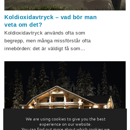
Koldioxidavtryck – vad bör man
veta om det?
Koldioxidavtryck används ofta som
begrepp, men många missförstår ofta
innebörden: det är väldigt få som…
We are using cookies to give you the best
Destination Finland: trenden är
experience on our website.
ekolyx i Norr
You can find out more about which cookies we