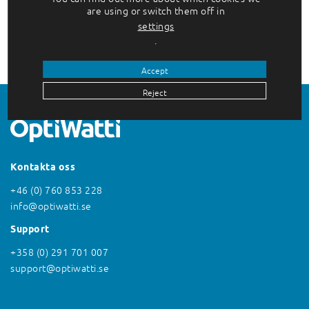
are using or switch them off in
Lyx mitt i den storslagna naturen är vad
settings
många turister önskar sig av en
.
semester…
Accept
Reject
Kontakta oss
+46 (0) 760 853 228
info@optiwatti.se
Support
+358 (0) 291 701 007
support@optiwatti.se