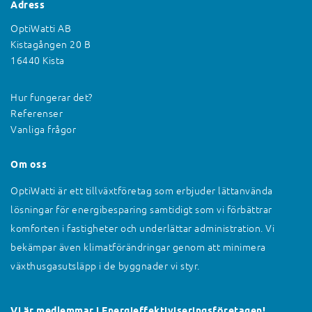
Adress
OptiWatti AB
Kistagången 20 B
16440 Kista
Hur fungerar det?
Referenser
Vanliga frågor
Om oss
OptiWatti är ett tillväxtföretag som erbjuder lättanvända
lösningar för energibesparing samtidigt som vi förbättrar
komforten i fastigheter och underlättar administration. Vi
bekämpar även klimatförändringar genom att minimera
växthusgasutsläpp i de byggnader vi styr.
Vi är medlemmar i Energieffektiviseringsföretagen!