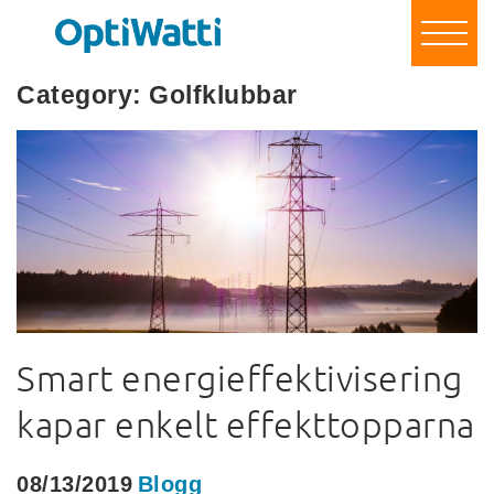
Spara energi & pengar
För företag & organisationer
Category:
Golfklubbar
För privatpersoner
Om oss
Referenser
Blogg
Kontakt
Bli vår partner!
Logga in
Smart energieffektivisering
kapar enkelt effekttopparna
08/13/2019
Blogg