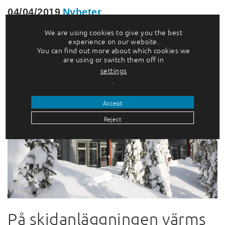
04/04/2019
Nyheter
4.4.2019 Cleantech-företaget OptiWatti,
We are using cookies to give you the best
som är verksamma inom smart
experience on our website.
You can find out more about which cookies we
energistyrning, utmanar företag,
are using or switch them off in
föreningar, beslutsfattare och
settings
privatpersoner…
.
Läs mer
Accept
Reject
På skidanläggningen värms