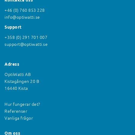
Kontakta oss
+46 (0) 760 853 228
info@optiwatti.se
Support
+358 (0) 291 701 007
support@optiwatti.se
Adress
OptiWatti AB
Kistagången 20 B
16440 Kista
Hur fungerar det?
Referenser
Vanliga frågor
Om oss