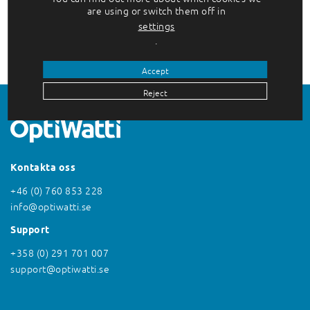
are using or switch them off in
Lyx mitt i den storslagna naturen är vad
settings
många turister önskar sig av en
.
semester…
Accept
Reject
Kontakta oss
+46 (0) 760 853 228
info@optiwatti.se
Support
+358 (0) 291 701 007
support@optiwatti.se