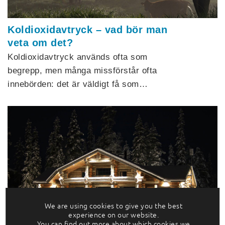
Koldioxidavtryck – vad bör man
veta om det?
Koldioxidavtryck används ofta som
begrepp, men många missförstår ofta
innebörden: det är väldigt få som…
We are using cookies to give you the best
Destination Finland: trenden är
experience on our website.
ekolyx i Norr
You can find out more about which cookies we