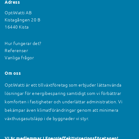
Adress
OptiWatti AB
Kistagången 20 B
16440 Kista
Hur fungerar det?
Referenser
Vanliga frågor
Om oss
OptiWatti är ett tillväxtföretag som erbjuder lättanvända
lösningar för energibesparing samtidigt som vi förbättrar
komforten i fastigheter och underlättar administration. Vi
bekämpar även klimatförändringar genom att minimera
växthusgasutsläpp i de byggnader vi styr.
Vi är medlemmar i Energieffektiviseringsföretagen!