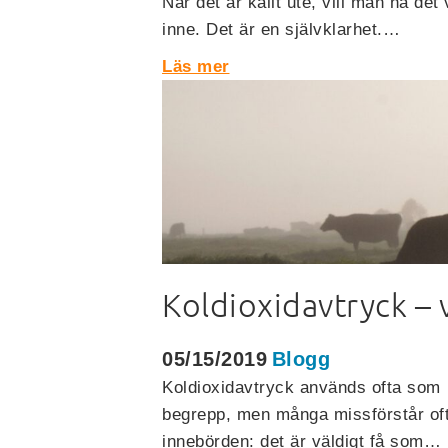
När det är kallt ute, vill man ha det
inne. Det är en självklarhet.…
Läs mer
Koldioxidavtryck –
05/15/2019
Blogg
Koldioxidavtryck används ofta som
begrepp, men många missförstår of
innebörden: det är väldigt få som…