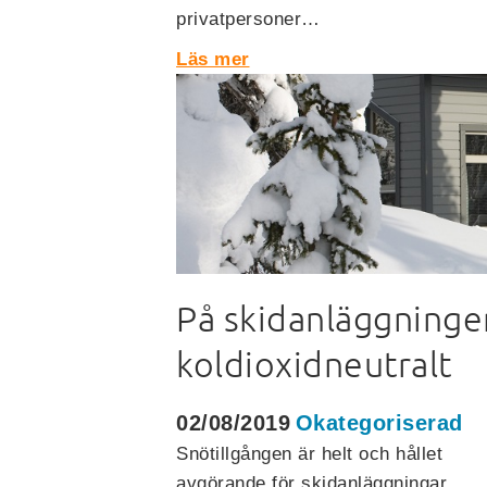
privatpersoner…
Läs mer
På skidanläggning
koldioxidneutralt
02/08/2019
Okategoriserad
Snötillgången är helt och hållet
avgörande för skidanläggningar.