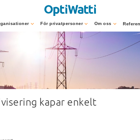
rganisationer
För privatpersoner
Om oss
Refere
on
visering kapar enkelt