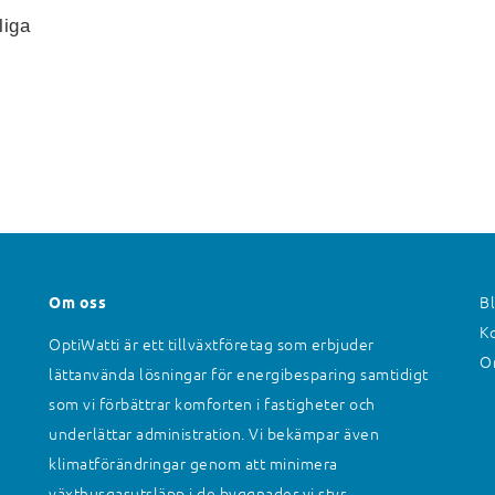
liga
Om oss
Bl
Ko
OptiWatti är ett tillväxtföretag som erbjuder
O
lättanvända lösningar för energibesparing samtidigt
som vi förbättrar komforten i fastigheter och
underlättar administration. Vi bekämpar även
klimatförändringar genom att minimera
växthusgasutsläpp i de byggnader vi styr.