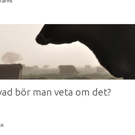
 varmt
 vad bör man veta om det?
ta