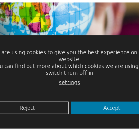
are using cookies to give you the best experience on
website.
u can find out more about which cookies we are using
matet: berätta hur du minskar 
switch them off in
settings
.
Reject
Accept
tti,