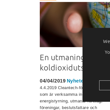
We 
Yo
En utmaning för kli
koldioxidutsläpp
04/04/2019
Nyheter
4.4.2019 Cleantech-företaget OptiWa
som är verksamma inom smart
energistyrning, utmanar företag,
föreningar, beslutsfattare och