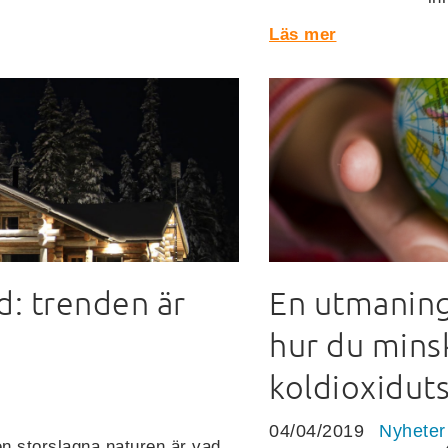
Läs mer
d: trenden är
En utmaning 
hur du mins
koldioxidut
04/04/2019
Nyheter
en storslagna naturen är vad