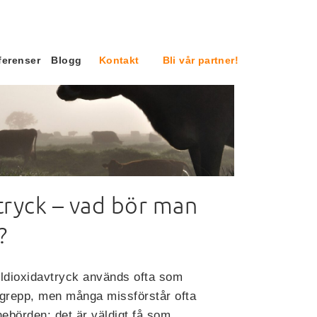
ferenser
Blogg
Kontakt
Bli vår partner!
tryck – vad bör man
?
ldioxidavtryck används ofta som
grepp, men många missförstår ofta
nebörden: det är väldigt få som…