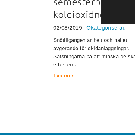
semesterbostäder
koldioxidneutralt
02/08/2019
Okategoriserad
Snötillgången är helt och hållet
avgörande för skidanläggningar.
Satsningarna på att minska de sk
effekterna…
Läs mer