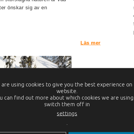
ter önskar sig av en
Läs mer
are using cookies to give you the best experience on
website.
u can find out more about which cookies we are using
switch them off in
settings
en värms
.