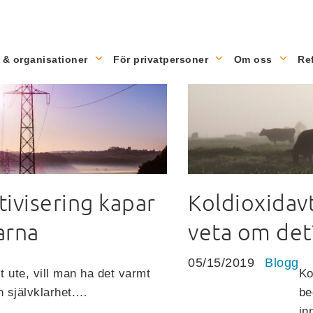
 & organisationer
För privatpersoner
Om oss
Re
ivisering kapar
Koldioxidav
arna
veta om det
05/15/2019
Blogg
lt ute, vill man ha det varmt
Ko
n självklarhet.…
be
in