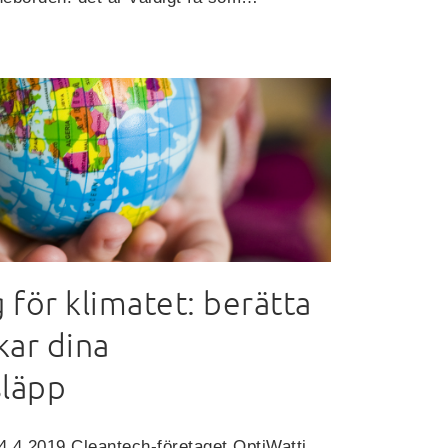
för klimatet: berätta
kar dina
släpp
4.4.2019 Cleantech-företaget OptiWatti,