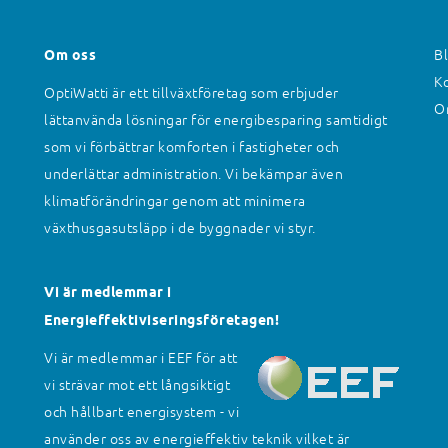
Om oss
Bl
Ko
OptiWatti är ett tillväxtföretag som erbjuder
O
lättanvända lösningar för energibesparing samtidigt
som vi förbättrar komforten i fastigheter och
underlättar administration. Vi bekämpar även
klimatförändringar genom att minimera
växthusgasutsläpp i de byggnader vi styr.
Vi är medlemmar i
Energieffektiviseringsföretagen!
Vi är medlemmar i EEF för att
vi strävar mot ett långsiktigt
och hållbart energisystem - vi
använder oss av energieffektiv teknik vilket är