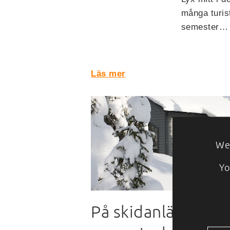
många turis
semester…
Läs mer
We 
Yo
På skidanläggning